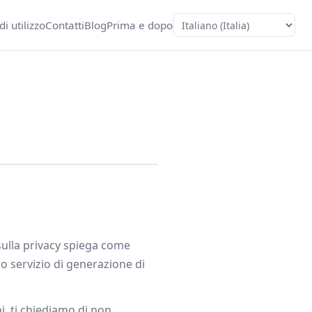
di utilizzo
Contatti
Blog
Prima e dopo
Lingua
sulla privacy spiega come
o servizio di generazione di
i, ti chiediamo di non