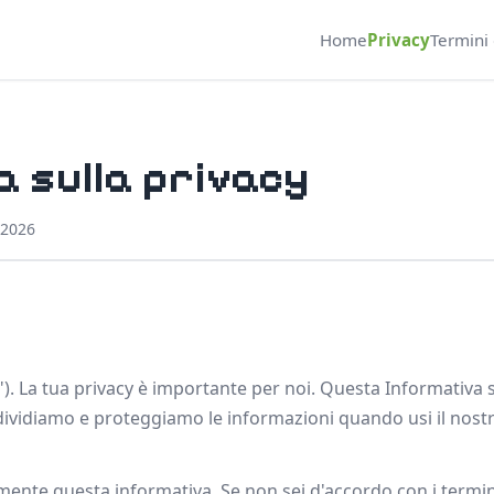
Home
Privacy
Termini 
 sulla privacy
 2026
"). La tua privacy è importante per noi. Questa Informativa 
dividiamo e proteggiamo le informazioni quando usi il nostr
mente questa informativa. Se non sei d'accordo con i termin